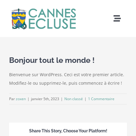
Passer
au
contenu
Toggle
Naviga
Présentation du projet
Documents consultables
Bonjour tout le monde !
Bienvenue sur WordPress. Ceci est votre premier article.
Contactez-nous
Modifiez-le ou supprimez-le, puis commencez à écrire !
Par
zoxen
|
janvier 5th, 2023
|
Non classé
|
1 Commentaire
Share This Story, Choose Your Platform!