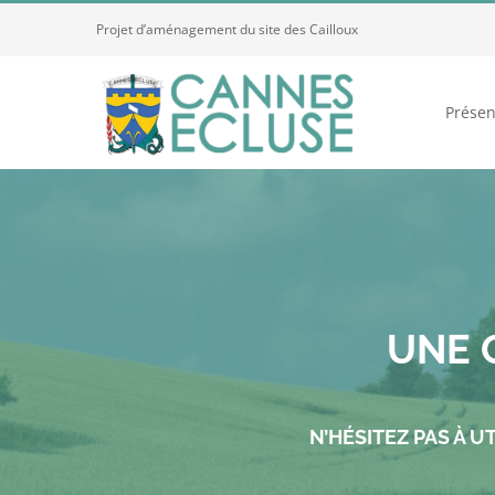
Passer
Projet d’aménagement du site des Cailloux
au
contenu
Présen
UNE 
N’HÉSITEZ PAS À 